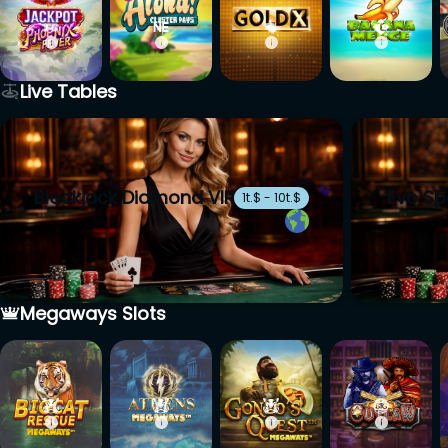
Live Tables
Blackjack Diamond VIP
Evo Sp
1t.$ - 10t.$
23
9
19
24
22
18
18
22
19
18
20
19
Megaways Slots