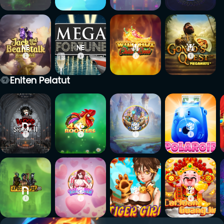
Eniten Pelatut