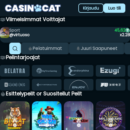
Kirjaudu
Luo tili
Viimeisimmat Voittajat
Sport
45,62
@virtuoso
x
2.28
Pelatuimmat
Juuri Saapuneet
Pelintarjoajat
Esittelypelit or Suositellut Pelit